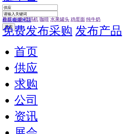
香槟
红糖
喷码机
咖啡
水果罐头
鸡蛋面
纯牛奶
棉花糖
爆米花
免费发布采购
发布产品
首页
供应
求购
公司
资讯
展会